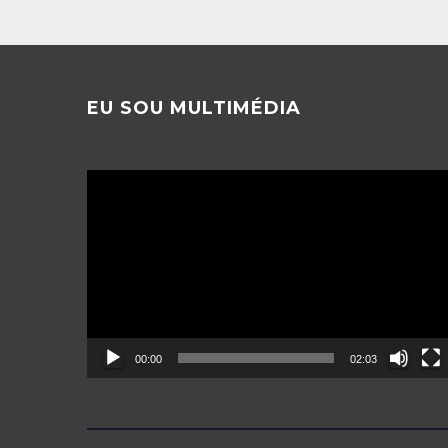
EU SOU MULTIMÉDIA
Reprodutor
de
vídeo
00:00
02:03