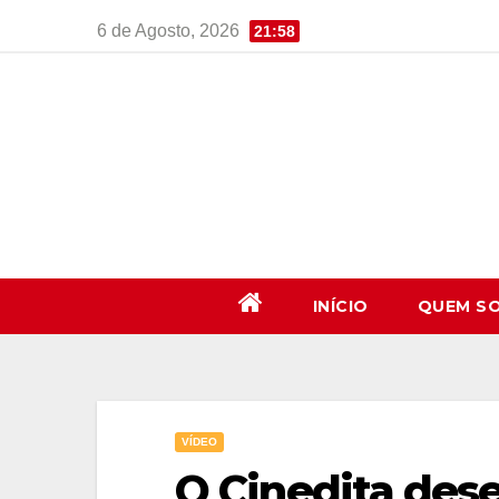
Skip
6 de Agosto, 2026
21:58
to
content
INÍCIO
QUEM S
VÍDEO
O Cinedita dese